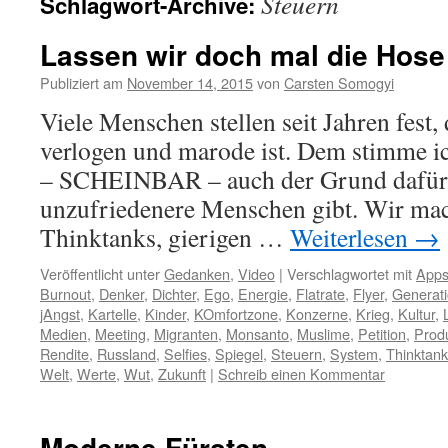
Steuern
Schlagwort-Archive:
Lassen wir doch mal die Hose 
Publiziert am
November 14, 2015
von
Carsten Somogyi
Viele Menschen stellen seit Jahren fest,
verlogen und marode ist. Dem stimme ich
– SCHEINBAR – auch der Grund dafür,
unzufriedenere Menschen gibt. Wir ma
Thinktanks, gierigen …
Weiterlesen
→
Veröffentlicht unter
Gedanken
,
Video
|
Verschlagwortet mit
App
Burnout
,
Denker
,
Dichter
,
Ego
,
Energie
,
Flatrate
,
Flyer
,
Generat
jAngst
,
Kartelle
,
Kinder
,
KOmfortzone
,
Konzerne
,
Krieg
,
Kultur
,
Medien
,
Meeting
,
Migranten
,
Monsanto
,
Muslime
,
Petition
,
Prod
Rendite
,
Russland
,
Selfies
,
Spiegel
,
Steuern
,
System
,
Thinktan
Welt
,
Werte
,
Wut
,
Zukunft
|
Schreib einen Kommentar
Moderne Fürsten