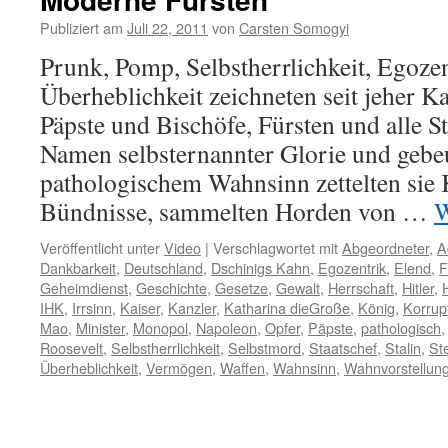
Publiziert am
Juli 22, 2011
von
Carsten Somogyi
Prunk, Pomp, Selbstherrlichkeit, Egoze
Überheblichkeit zeichneten seit jeher K
Päpste und Bischöfe, Fürsten und alle S
Namen selbsternannter Glorie und gebeu
pathologischem Wahnsinn zettelten sie 
Bündnisse, sammelten Horden von …
W
Veröffentlicht unter
Video
|
Verschlagwortet mit
Abgeordneter
,
A
Dankbarkeit
,
Deutschland
,
Dschinigs Kahn
,
Egozentrik
,
Elend
,
F
Geheimdienst
,
Geschichte
,
Gesetze
,
Gewalt
,
Herrschaft
,
Hitler
,
IHK
,
Irrsinn
,
Kaiser
,
Kanzler
,
Katharina dieGroße
,
König
,
Korrup
Mao
,
Minister
,
Monopol
,
Napoleon
,
Opfer
,
Päpste
,
pathologisch
Roosevelt
,
Selbstherrlichkeit
,
Selbstmord
,
Staatschef
,
Stalin
,
St
Überheblichkeit
,
Vermögen
,
Waffen
,
Wahnsinn
,
Wahnvorstellun