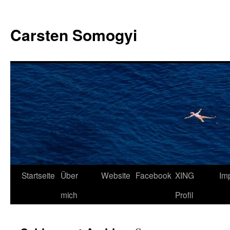
Carsten Somogyi
Zum
Startseite
Über
Website
Facebook
XING
Im
Inhalt
mich
Profil
springen