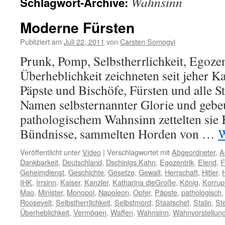
Wahnsinn
Schlagwort-Archive:
Moderne Fürsten
Publiziert am
Juli 22, 2011
von
Carsten Somogyi
Prunk, Pomp, Selbstherrlichkeit, Egoze
Überheblichkeit zeichneten seit jeher K
Päpste und Bischöfe, Fürsten und alle S
Namen selbsternannter Glorie und gebeu
pathologischem Wahnsinn zettelten sie 
Bündnisse, sammelten Horden von …
W
Veröffentlicht unter
Video
|
Verschlagwortet mit
Abgeordneter
,
A
Dankbarkeit
,
Deutschland
,
Dschinigs Kahn
,
Egozentrik
,
Elend
,
F
Geheimdienst
,
Geschichte
,
Gesetze
,
Gewalt
,
Herrschaft
,
Hitler
,
IHK
,
Irrsinn
,
Kaiser
,
Kanzler
,
Katharina dieGroße
,
König
,
Korrup
Mao
,
Minister
,
Monopol
,
Napoleon
,
Opfer
,
Päpste
,
pathologisch
Roosevelt
,
Selbstherrlichkeit
,
Selbstmord
,
Staatschef
,
Stalin
,
St
Überheblichkeit
,
Vermögen
,
Waffen
,
Wahnsinn
,
Wahnvorstellun