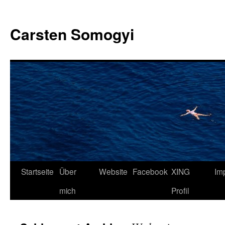
Carsten Somogyi
Zum
Startseite
Über
Website
Facebook
XING
Im
Inhalt
mich
Profil
springen