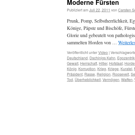
Moderne Fürsten
Publiziert am
Juli 22, 2011
von
Carsten 
Prunk, Pomp, Selbstherrlichkeit, Eg
Könige, Päpste und Bischöfe, Fürst
Glorie und gebeutelt von pathologi
sammelten Horden von …
Weiterle
Veröffentlicht unter
Video
|
Verschlagworte
Deutschland
,
Dschinigs Kahn
,
Egozentrik
Gewalt
,
Herrschaft
,
Hitler
,
Hofstaat
,
Horde
König
,
Korruption
,
Krieg
,
Kriege
,
Kuratel
,
Präsident
,
Rasse
,
Religion
,
Roosevelt
,
Se
Tod
,
Überheblichkeit
,
Vermögen
,
Waffen
,