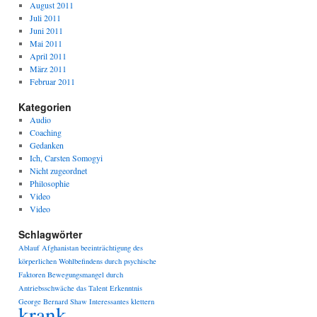
August 2011
Juli 2011
Juni 2011
Mai 2011
April 2011
März 2011
Februar 2011
Kategorien
Audio
Coaching
Gedanken
Ich, Carsten Somogyi
Nicht zugeordnet
Philosophie
Video
Video
Schlagwörter
Ablauf
Afghanistan
beeinträchtigung des
körperlichen Wohlbefindens durch psychische
Faktoren
Bewegungsmangel durch
Antriebsschwäche
das Talent
Erkenntnis
George Bernard Shaw
Interessantes
klettern
krank