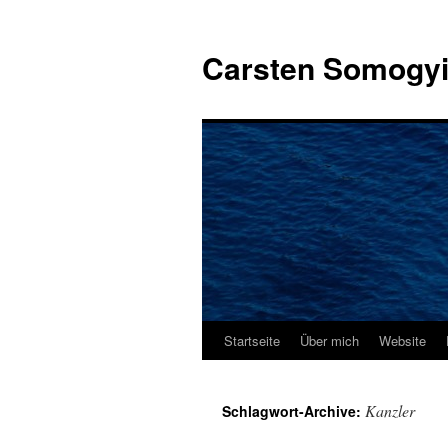
Carsten Somogy
Startseite
Über mich
Website
Zum
Inhalt
Kanzler
Schlagwort-Archive:
springen