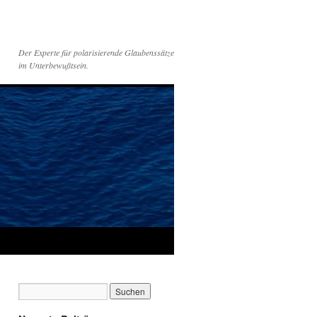
Der Experte für polarisierende Glaubenssätze
im Unterbewußtsein.