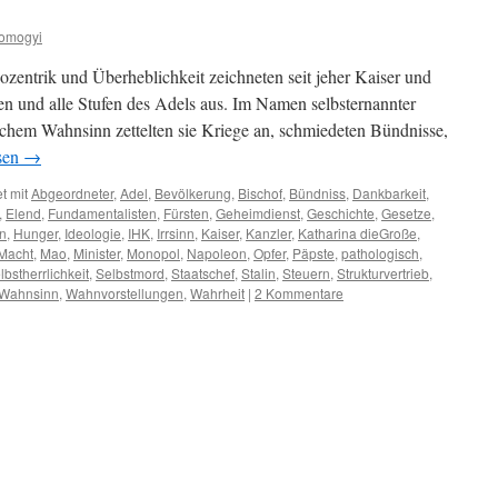
Somogyi
ozentrik und Überheblichkeit zeichneten seit jeher Kaiser und
en und alle Stufen des Adels aus. Im Namen selbsternannter
schem Wahnsinn zettelten sie Kriege an, schmiedeten Bündnisse,
sen
→
t mit
Abgeordneter
,
Adel
,
Bevölkerung
,
Bischof
,
Bündniss
,
Dankbarkeit
,
,
Elend
,
Fundamentalisten
,
Fürsten
,
Geheimdienst
,
Geschichte
,
Gesetze
,
n
,
Hunger
,
Ideologie
,
IHK
,
Irrsinn
,
Kaiser
,
Kanzler
,
Katharina dieGroße
,
Macht
,
Mao
,
Minister
,
Monopol
,
Napoleon
,
Opfer
,
Päpste
,
pathologisch
,
lbstherrlichkeit
,
Selbstmord
,
Staatschef
,
Stalin
,
Steuern
,
Strukturvertrieb
,
Wahnsinn
,
Wahnvorstellungen
,
Wahrheit
|
2 Kommentare