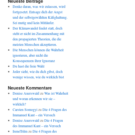
Neueste Beiträge
Denke daran, was wir zulassen, wird
fortgesetzt. Entsage dich der Angst
und der selbstgewählten Käfighaltung.
Sei mutig und kein Mitläufer.
Der Klimawandel findet statt, doch
steht er nicht im Zusammenhang mit
den propagierten Theorien, die die
meisten Menschen akzeptieren.
Die Menschen können die Wahrheit
ignorieren, aber nicht die
Konsequenzen ihrer Ignoranz
Du hast die freie Wahl
Jeder sieht, wie du dich gibst, doch
wenige wissen, wie du wirklich bist
Neueste Kommentare
Denise Auerswald
zu
Was ist Wahrheit
und woran erkennen wir sie –
wirklich?
Carsten Somogyi
zu
Die 4 Fragen des
Immanuel Kant – ein Versuch
Denise Auerswald
zu
Die 4 Fragen
des Immanuel Kant – ein Versuch
IreneTrilm
zu
Die 4 Fragen des