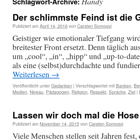
Handy
Schlagwort-Archive:
Der schlimmste Feind ist die
Publiziert am
April 14, 2016
von
Carsten Somogyi
Geistiger wie emotionaler Tiefgang wird
breitester Front ersetzt. Denn täglich au
um „cool“, „in“, „hipp“ und „up-to-date
als eine (selbst)durchdachte und fundi
Weiterlesen
→
Veröffentlicht unter
Gedanken
|
Verschlagwortet mit
Banken
,
Be
Medien
,
Niveau
,
Pädagogen
,
Religion
,
Respekt
,
Sprache
,
Ziel
|
Lassen wir doch mal die Hose 
Publiziert am
November 14, 2015
von
Carsten Somogyi
Viele Menschen stellen seit Jahren fest,