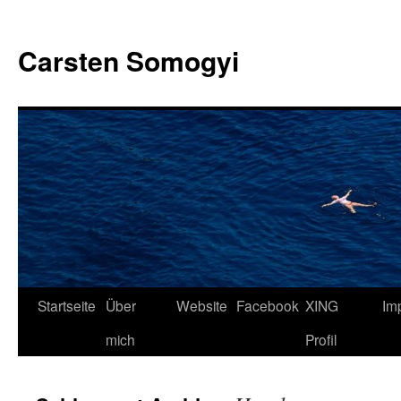
Carsten Somogyi
Zum
Startseite
Über
Website
Facebook
XING
Im
Inhalt
mich
Profil
springen