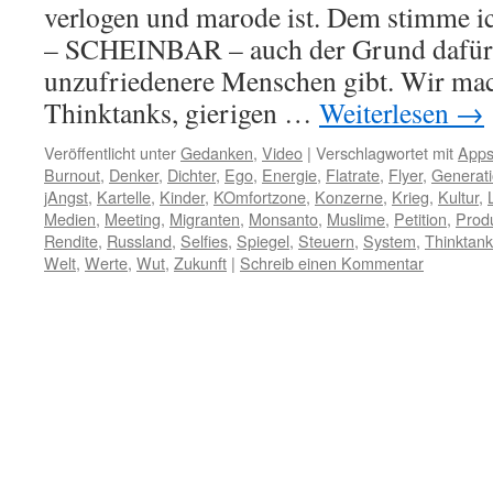
verlogen und marode ist. Dem stimme ich
– SCHEINBAR – auch der Grund dafür,
unzufriedenere Menschen gibt. Wir ma
Thinktanks, gierigen …
Weiterlesen
→
Veröffentlicht unter
Gedanken
,
Video
|
Verschlagwortet mit
App
Burnout
,
Denker
,
Dichter
,
Ego
,
Energie
,
Flatrate
,
Flyer
,
Generat
jAngst
,
Kartelle
,
Kinder
,
KOmfortzone
,
Konzerne
,
Krieg
,
Kultur
,
Medien
,
Meeting
,
Migranten
,
Monsanto
,
Muslime
,
Petition
,
Prod
Rendite
,
Russland
,
Selfies
,
Spiegel
,
Steuern
,
System
,
Thinktan
Welt
,
Werte
,
Wut
,
Zukunft
|
Schreib einen Kommentar