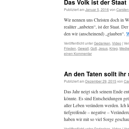
Das Volk ist der Staat
Publiziert am
Januar 5, 2016
von
Carsten
Wir nennen uns Christen doch in W
realiter „anbeten“, ist der Staat. D
den wir (anscheinend) „glauben“.
W
Veröffentlicht unter
Gedanken
,
Video
|
Ver
Frieden
,
Gewalt
,
Gott
,
Jesus
,
Krieg
,
Medi
einen Kommentar
An den Taten sollt ihr
Publiziert am
Dezember 29, 2015
von
Ca
Das Jahr neigt sich seinem Ende en
könnte. Es sind Entscheidungen get
aller Leben verändern werden. Ich ko
tiefgreifende – negative – Veränder
haben wir mit so viel Sorge gesc
Veröffentlicht unter
Gedanken
,
Video
|
Ver