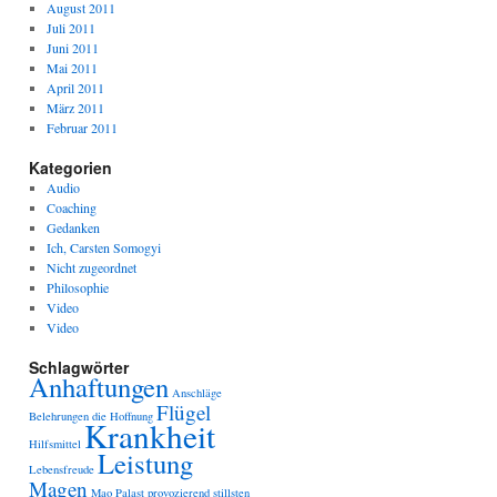
August 2011
Juli 2011
Juni 2011
Mai 2011
April 2011
März 2011
Februar 2011
Kategorien
Audio
Coaching
Gedanken
Ich, Carsten Somogyi
Nicht zugeordnet
Philosophie
Video
Video
Schlagwörter
Anhaftungen
Anschläge
Flügel
Belehrungen
die Hoffnung
Krankheit
Hilfsmittel
Leistung
Lebensfreude
Magen
Mao
Palast
provozierend
stillsten