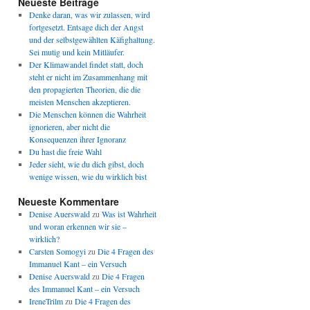
Neueste Beiträge
Denke daran, was wir zulassen, wird
fortgesetzt. Entsage dich der Angst
und der selbstgewählten Käfighaltung.
Sei mutig und kein Mitläufer.
Der Klimawandel findet statt, doch
steht er nicht im Zusammenhang mit
den propagierten Theorien, die die
meisten Menschen akzeptieren.
Die Menschen können die Wahrheit
ignorieren, aber nicht die
Konsequenzen ihrer Ignoranz
Du hast die freie Wahl
Jeder sieht, wie du dich gibst, doch
wenige wissen, wie du wirklich bist
Neueste Kommentare
Denise Auerswald
zu
Was ist Wahrheit
und woran erkennen wir sie –
wirklich?
Carsten Somogyi
zu
Die 4 Fragen des
Immanuel Kant – ein Versuch
Denise Auerswald
zu
Die 4 Fragen
des Immanuel Kant – ein Versuch
IreneTrilm
zu
Die 4 Fragen des