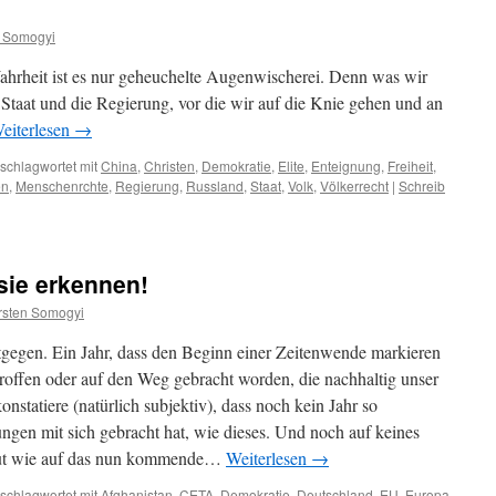
 Somogyi
ahrheit ist es nur geheuchelte Augenwischerei. Denn was wir
er Staat und die Regierung, vor die wir auf die Knie gehen und an
eiterlesen
→
schlagwortet mit
China
,
Christen
,
Demokratie
,
Elite
,
Enteignung
,
Freiheit
,
en
,
Menschenrchte
,
Regierung
,
Russland
,
Staat
,
Volk
,
Völkerrecht
|
Schreib
 sie erkennen!
rsten Somogyi
tgegen. Ein Jahr, dass den Beginn einer Zeitenwende markieren
roffen oder auf den Weg gebracht worden, die nachhaltig unser
nstatiere (natürlich subjektiv), dass noch kein Jahr so
ungen mit sich gebracht hat, wie dieses. Und noch auf keines
haut wie auf das nun kommende…
Weiterlesen
→
schlagwortet mit
Afghanistan
,
CETA
,
Demokratie
,
Deutschland
,
EU
,
Europa
,