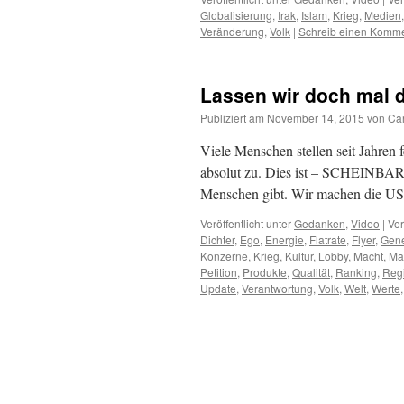
Globalisierung
,
Irak
,
Islam
,
Krieg
,
Medien
Veränderung
,
Volk
|
Schreib einen Komm
Lassen wir doch mal d
Publiziert am
November 14, 2015
von
Ca
Viele Menschen stellen seit Jahren 
absolut zu. Dies ist – SCHEINBAR 
Menschen gibt. Wir machen die US
Veröffentlicht unter
Gedanken
,
Video
|
Ver
Dichter
,
Ego
,
Energie
,
Flatrate
,
Flyer
,
Gene
Konzerne
,
Krieg
,
Kultur
,
Lobby
,
Macht
,
Ma
Petition
,
Produkte
,
Qualität
,
Ranking
,
Reg
Update
,
Verantwortung
,
Volk
,
Welt
,
Werte