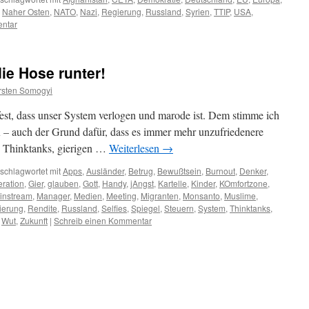
,
Naher Osten
,
NATO
,
Nazi
,
Regierung
,
Russland
,
Syrien
,
TTIP
,
USA
,
entar
ie Hose runter!
rsten Somogyi
fest, dass unser System verlogen und marode ist. Dem stimme ich
– auch der Grund dafür, dass es immer mehr unzufriedenere
 Thinktanks, gierigen …
Weiterlesen
→
schlagwortet mit
Apps
,
Ausländer
,
Betrug
,
Bewußtsein
,
Burnout
,
Denker
,
ration
,
Gier
,
glauben
,
Gott
,
Handy
,
jAngst
,
Kartelle
,
Kinder
,
KOmfortzone
,
instream
,
Manager
,
Medien
,
Meeting
,
Migranten
,
Monsanto
,
Muslime
,
ierung
,
Rendite
,
Russland
,
Selfies
,
Spiegel
,
Steuern
,
System
,
Thinktanks
,
,
Wut
,
Zukunft
|
Schreib einen Kommentar