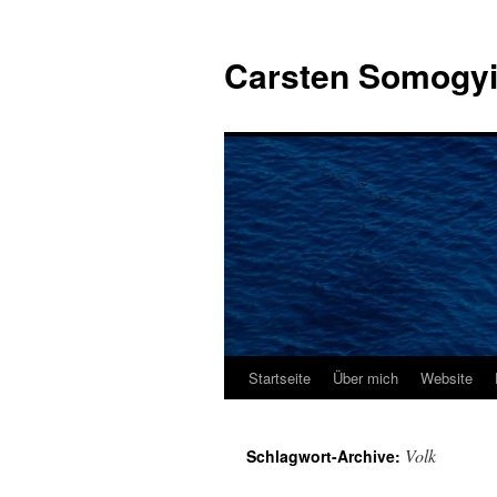
Carsten Somogy
Startseite
Über mich
Website
Zum
Inhalt
Volk
Schlagwort-Archive:
springen