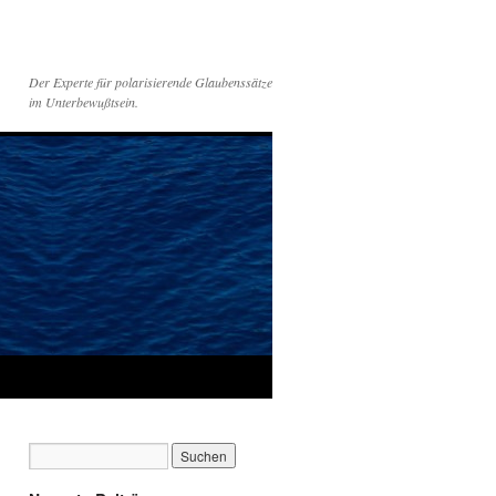
Der Experte für polarisierende Glaubenssätze
im Unterbewußtsein.