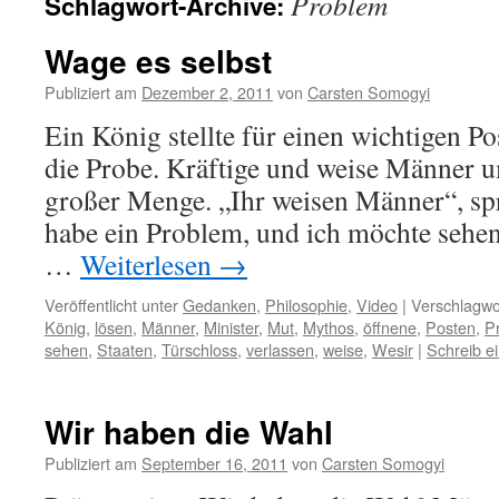
Problem
Schlagwort-Archive:
Wage es selbst
Publiziert am
Dezember 2, 2011
von
Carsten Somogyi
Ein König stellte für einen wichtigen Po
die Probe. Kräftige und weise Männer u
großer Menge. „Ihr weisen Männer“, spr
habe ein Problem, und ich möchte sehen
…
Weiterlesen
→
Veröffentlicht unter
Gedanken
,
Philosophie
,
Video
|
Verschlagwor
König
,
lösen
,
Männer
,
Minister
,
Mut
,
Mythos
,
öffnene
,
Posten
,
P
sehen
,
Staaten
,
Türschloss
,
verlassen
,
weise
,
Wesir
|
Schreib 
Wir haben die Wahl
Publiziert am
September 16, 2011
von
Carsten Somogyi