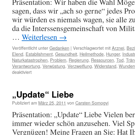
Präsentation: Wir haben die Wahl Möge
sagen, dass wir „ach so gerne“ jedes P
wir würden es niemals wagen, sie alle z
da die Interssensgemeinschaft von Milit
…
Weiterlesen
→
Veröffentlicht unter
Gedanken
|
Verschlagwortet mit
Arznei
,
Bez
Elend
,
Establishment
,
Gesundheit
,
Heilmethode
,
Hunger
,
Indust
Naturkatastrophen
,
Problem
,
Regierung
,
Ressourcen
,
Tod
,
Trän
Verantwortung
,
Verwüstung
,
Verzweiflung
,
Widerstand
,
Wunder
für
deaktiviert
Wir
haben
die
„Update“ Liebe
Wahl
Publiziert am
März 25, 2011
von
Carsten Somogyi
Präsentation: „Update“ Liebe Vielen be
immer wieder schön anzusehen. Viel Sp
Vergnügen! Meine Fragen an Sie: Hat Ih