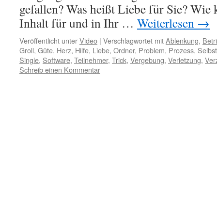
gefallen? Was heißt Liebe für Sie? Wie 
Inhalt für und in Ihr …
Weiterlesen
→
Veröffentlicht unter
Video
|
Verschlagwortet mit
Ablenkung
,
Betr
Groll
,
Güte
,
Herz
,
Hilfe
,
Liebe
,
Ordner
,
Problem
,
Prozess
,
Selbst
Single
,
Software
,
Teilnehmer
,
Trick
,
Vergebung
,
Verletzung
,
Ver
Schreib einen Kommentar