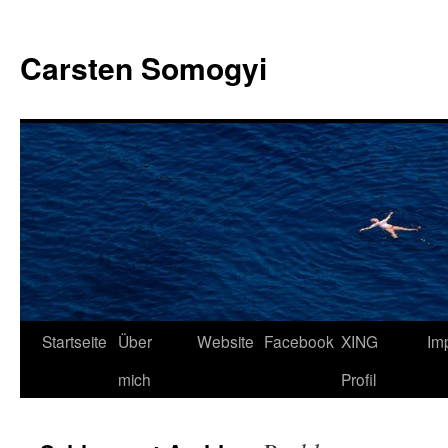
Carsten Somogyi
Zum
Startseite
Über
Website
Facebook
XING
Im
Inhalt
mich
Profil
springen