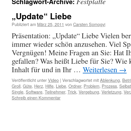
Festplatte
Schlagwort-Archive:
„Update“ Liebe
Publiziert am
März 25, 2011
von
Carsten Somogyi
Präsentation: „Update“ Liebe Vielen be
immer wieder schön anzusehen. Viel Sp
Vergnügen! Meine Fragen an Sie: Hat Ih
gefallen? Was heißt Liebe für Sie? Wie 
Inhalt für und in Ihr …
Weiterlesen
→
Veröffentlicht unter
Video
|
Verschlagwortet mit
Ablenkung
,
Betr
Groll
,
Güte
,
Herz
,
Hilfe
,
Liebe
,
Ordner
,
Problem
,
Prozess
,
Selbst
Single
,
Software
,
Teilnehmer
,
Trick
,
Vergebung
,
Verletzung
,
Ver
Schreib einen Kommentar