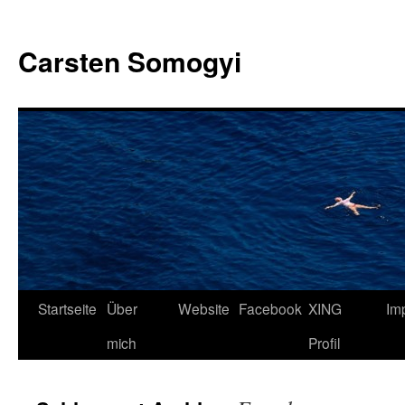
Carsten Somogyi
Zum
Startseite
Über
Website
Facebook
XING
Im
Inhalt
mich
Profil
springen