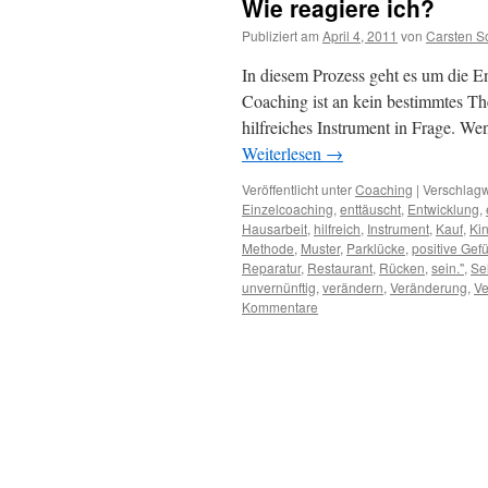
Wie reagiere ich?
Publiziert am
April 4, 2011
von
Carsten S
In diesem Prozess geht es um die E
Coaching ist an kein bestimmtes T
hilfreiches Instrument in Frage. Wen
Weiterlesen
→
Veröffentlicht unter
Coaching
|
Verschlagw
Einzelcoaching
,
enttäuscht
,
Entwicklung
,
Hausarbeit
,
hilfreich
,
Instrument
,
Kauf
,
Ki
Methode
,
Muster
,
Parklücke
,
positive Gef
Reparatur
,
Restaurant
,
Rücken
,
sein."
,
Se
unvernünftig
,
verändern
,
Veränderung
,
Ve
Kommentare