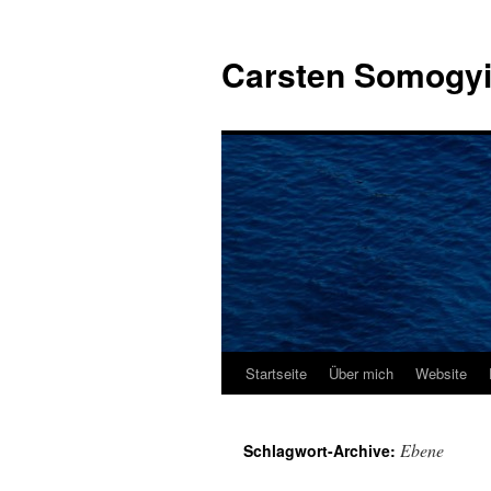
Carsten Somogy
Startseite
Über mich
Website
Zum
Inhalt
Ebene
Schlagwort-Archive:
springen