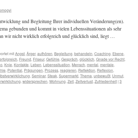
omogyi
ntwicklung und Begleitung Ihrer individuellen Veränderung(en).
hema gebunden und kommt in vielen Lebenssituationen als sehr
n wir nicht wirklich erfolgreich und glücklich sind, liegt …
ortet mit
Angst
,
Ärger
,
aufhören
,
Begleitung
,
behandeln
,
Coaching
,
Ebene
,
erfolgreich
,
Freund
,
Friseur
,
Gefühle
,
Gespräch
,
glücklich
,
Gnade vor Recht
,
no
,
Knie
,
Kontakte
,
Leben
,
Lebenssituation
,
Mensch
,
mental
,
mentale
,
ühle
,
Potential
,
Prägungen
,
Prozess
,
reagieren
,
Reflektion
,
Reflexion
,
lbstverwirklichung
,
Seminar
,
Steak
,
Supermarkt
,
Thema
,
unbewußt
,
Unmut
,
rwirklichung
,
widersprechen
,
Wohnung
,
Zeit
,
Zeitverlust
,
Zufriedenheit
|
3