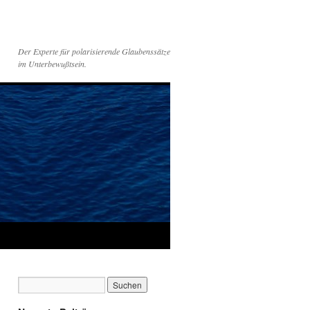
Der Experte für polarisierende Glaubenssätze
im Unterbewußtsein.