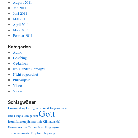
August 2011
Juli 2011
Juni 2011
Mai 2011
April 2011
März 2011
Februar 2011
Kategorien
Audio
Coaching
Gedanken
Ich, Carsten Somogyi
Nicht zugeordnet
Philosophie
Video
Video
Schlagwörter
Einswerdung
Erfolges
Freizeit
Gegenständen
Gott
und Tätigkeiten
gehört
identifizieren
jämmerlich
Klimawandel
Konzentration
Naturschutz
Prägungen
Trennungsängste
Trophäe
Ursprung