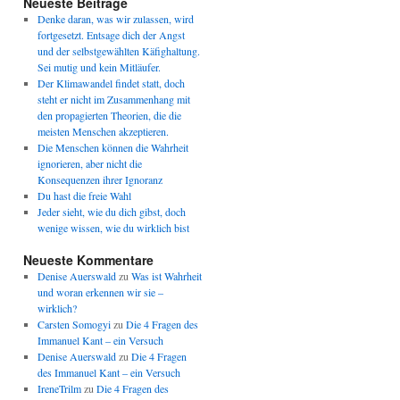
Neueste Beiträge
Denke daran, was wir zulassen, wird
fortgesetzt. Entsage dich der Angst
und der selbstgewählten Käfighaltung.
Sei mutig und kein Mitläufer.
Der Klimawandel findet statt, doch
steht er nicht im Zusammenhang mit
den propagierten Theorien, die die
meisten Menschen akzeptieren.
Die Menschen können die Wahrheit
ignorieren, aber nicht die
Konsequenzen ihrer Ignoranz
Du hast die freie Wahl
Jeder sieht, wie du dich gibst, doch
wenige wissen, wie du wirklich bist
Neueste Kommentare
Denise Auerswald
zu
Was ist Wahrheit
und woran erkennen wir sie –
wirklich?
Carsten Somogyi
zu
Die 4 Fragen des
Immanuel Kant – ein Versuch
Denise Auerswald
zu
Die 4 Fragen
des Immanuel Kant – ein Versuch
IreneTrilm
zu
Die 4 Fragen des