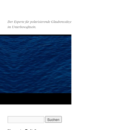
Der Experte für polarisierende Glaubenssätze
im Unterbewußtsein.