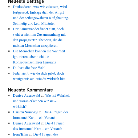
Neueste Beiträge
Denke daran, was wir zulassen, wird
fortgesetzt. Entsage dich der Angst
und der selbstgewählten Käfighaltung.
Sei mutig und kein Mitläufer.
Der Klimawandel findet statt, doch
steht er nicht im Zusammenhang mit
den propagierten Theorien, die die
meisten Menschen akzeptieren.
Die Menschen können die Wahrheit
ignorieren, aber nicht die
Konsequenzen ihrer Ignoranz
Du hast die freie Wahl
Jeder sieht, wie du dich gibst, doch
wenige wissen, wie du wirklich bist
Neueste Kommentare
Denise Auerswald
zu
Was ist Wahrheit
und woran erkennen wir sie –
wirklich?
Carsten Somogyi
zu
Die 4 Fragen des
Immanuel Kant – ein Versuch
Denise Auerswald
zu
Die 4 Fragen
des Immanuel Kant – ein Versuch
IreneTrilm
zu
Die 4 Fragen des