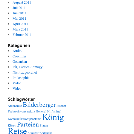
August 2011
Juli 2011
Juni 2011
Mai 2011
April 2011
März 2011
Februar 2011
Kategorien
Audio
Coaching
Gedanken
Ich, Carsten Somogyi
Nicht zugeordnet
Philosophie
Video
Video
Schlagwörter
Bilderberger
Autonomie
Fischer
Fuchsschwanz
geizig
General
Hilfsmittel
König
Kommunikationsprobleme
Parteien
Küken
Platon
Reise
Stümper
Zeitpunkt