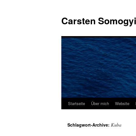
Carsten Somogy
Startseite
Über mich
Website
Zum
Inhalt
Kuba
Schlagwort-Archive:
springen