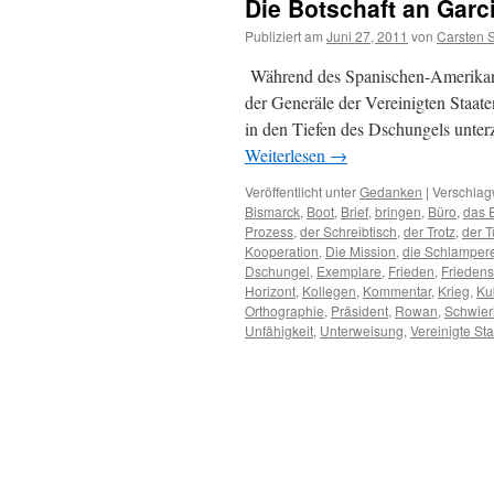
Die Botschaft an Garc
Publiziert am
Juni 27, 2011
von
Carsten 
Während des Spanischen-Amerikanis
der Generäle der Vereinigten Staat
in den Tiefen des Dschungels unter
Weiterlesen
→
Veröffentlicht unter
Gedanken
|
Verschlagw
Bismarck
,
Boot
,
Brief
,
bringen
,
Büro
,
das 
Prozess
,
der Schreibtisch
,
der Trotz
,
der T
Kooperation
,
Die Mission
,
die Schlamper
Dschungel
,
Exemplare
,
Frieden
,
Frieden
Horizont
,
Kollegen
,
Kommentar
,
Krieg
,
Ku
Orthographie
,
Präsident
,
Rowan
,
Schwier
Unfähigkeit
,
Unterweisung
,
Vereinigte St