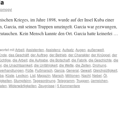
ia
Somogyi
chen Krieges, im Jahre 1898, wurde auf der Insel Kuba einer
en, Garcia, mit seinen Truppen umzingelt. Garcia war gezwungen,
zutauchen. Kein Mensch kannte den Ort. Garcia hatte keinerlei …
ortet mit
Arbeit
,
Assistenten
,
Assistenz
,
Aufsatz
,
Augen
,
außenwelt
,
Ende
,
das Geschäft
,
der Auftrag
,
der Betrieb
,
der Charakter
,
der Knüppel
,
der
üchtige
,
die Arbeit
,
die Aufgabe
,
die Botschaft
,
die Fabrik
,
die Geschichte
,
die
ei
,
die Unachtsamkeit
,
die Unfähigkeit
,
die Wette
,
die Zeiten
,
Drohung
,
sverhandlungen
,
Füße
,
Fußmarsch
,
Garcia
,
General
,
Gewalt
,
Gleichgültigkeit
,
ba
,
Küste
,
Lexikon
,
List
,
Magazin
,
Marsch
,
Millionen
,
Nacht
,
Nebel
,
Öl
,
igkeiten
,
Stumpfsinn
,
Tagesordnung
,
Telegramm
,
Truppen
,
üerreichen
,
aaten
,
Widerwärtigkeiten
,
Zeugnisse
|
5 Kommentare