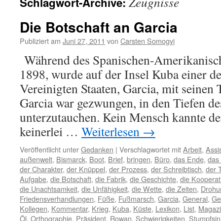
Zeugnisse
Schlagwort-Archive:
Die Botschaft an Garcia
Publiziert am
Juni 27, 2011
von
Carsten Somogyi
Während des Spanischen-Amerikanisch
1898, wurde auf der Insel Kuba einer de
Vereinigten Staaten, Garcia, mit seinen
Garcia war gezwungen, in den Tiefen d
unterzutauchen. Kein Mensch kannte den
keinerlei …
Weiterlesen
→
Veröffentlicht unter
Gedanken
|
Verschlagwortet mit
Arbeit
,
Assi
außenwelt
,
Bismarck
,
Boot
,
Brief
,
bringen
,
Büro
,
das Ende
,
das
der Charakter
,
der Knüppel
,
der Prozess
,
der Schreibtisch
,
der 
Aufgabe
,
die Botschaft
,
die Fabrik
,
die Geschichte
,
die Kooperat
die Unachtsamkeit
,
die Unfähigkeit
,
die Wette
,
die Zeiten
,
Drohu
Friedensverhandlungen
,
Füße
,
Fußmarsch
,
Garcia
,
General
,
Ge
Kollegen
,
Kommentar
,
Krieg
,
Kuba
,
Küste
,
Lexikon
,
List
,
Magaz
Öl
,
Orthographie
,
Präsident
,
Rowan
,
Schwierigkeiten
,
Stumpfsin