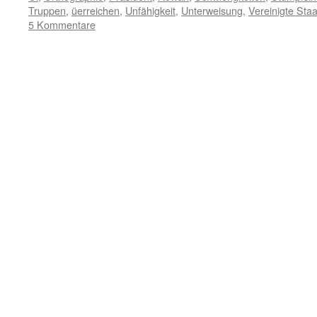
Truppen
,
üerreichen
,
Unfähigkeit
,
Unterweisung
,
Vereinigte Sta
5 Kommentare