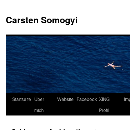
Carsten Somogyi
Zum
Startseite
Über
Website
Facebook
XING
Im
Inhalt
mich
Profil
springen