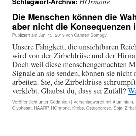
HOrmone
Schlagwort-Archive:
Die Menschen können die Wahr
aber nicht die Konsequenzen i
Publiziert am
Juni 13, 2019
von
Carsten Somogyi
Unsere Fähigkeit, die unsichtbaren Re
wird von der Zirbeldrüse und der Hirna
Doch weil diese menschengemachten M
Signale an sie senden, können sie nicht 
arbeiten. Sie, die Zirbeldrüse schrumpft
verklebt. Glaubst du, dass sei Zufall?
We
Veröffentlicht unter
Gedanken
|
Verschlagwortet mit
Aluminium
,
Glyphosat
,
HAARP
,
HOrmone
,
Krebs
,
Osteoporose
,
Soja
,
Zirbe