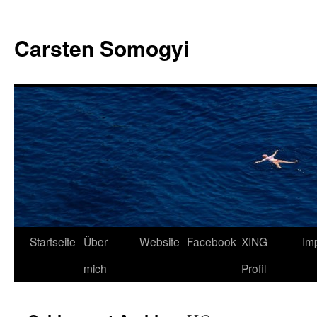
Carsten Somogyi
Zum
Startseite
Über
Website
Facebook
XING
Im
Inhalt
mich
Profil
springen