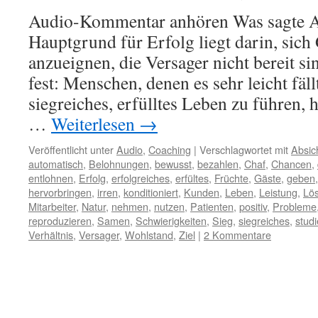
Audio-Kommentar anhören Was sagte Al
Hauptgrund für Erfolg liegt darin, sic
anzueignen, die Versager nicht bereit si
fest: Menschen, denen es sehr leicht fällt
siegreiches, erfülltes Leben zu führen,
…
Weiterlesen
→
Veröffentlicht unter
Audio
,
Coaching
|
Verschlagwortet mit
Absic
automatisch
,
Belohnungen
,
bewusst
,
bezahlen
,
Chaf
,
Chancen
,
entlohnen
,
Erfolg
,
erfolgreiches
,
erfültes
,
Früchte
,
Gäste
,
geben
hervorbringen
,
irren
,
konditioniert
,
Kunden
,
Leben
,
Leistung
,
Lö
Mitarbeiter
,
Natur
,
nehmen
,
nutzen
,
Patienten
,
positiv
,
Probleme
reproduzieren
,
Samen
,
Schwierigkeiten
,
Sieg
,
siegreiches
,
stud
Verhältnis
,
Versager
,
Wohlstand
,
Ziel
|
2 Kommentare