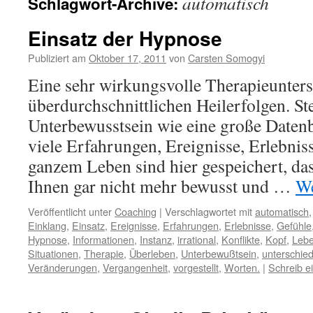
automatisch
Schlagwort-Archive:
Einsatz der Hypnose
Publiziert am
Oktober 17, 2011
von
Carsten Somogyi
Eine sehr wirkungsvolle Therapieunters
überdurchschnittlichen Heilerfolgen. Ste
Unterbewusstsein wie eine große Daten
viele Erfahrungen, Ereignisse, Erlebnis
ganzem Leben sind hier gespeichert, das
Ihnen gar nicht mehr bewusst und …
We
Veröffentlicht unter
Coaching
|
Verschlagwortet mit
automatisch
Einklang
,
Einsatz
,
Ereignisse
,
Erfahrungen
,
Erlebnisse
,
Gefühle
Hypnose
,
Informationen
,
Instanz
,
irrational
,
Konflikte
,
Kopf
,
Leb
Situationen
,
Therapie
,
Überleben
,
Unterbewußtsein
,
unterschied
Veränderungen
,
Vergangenheit
,
vorgestellt
,
Worten.
|
Schreib 