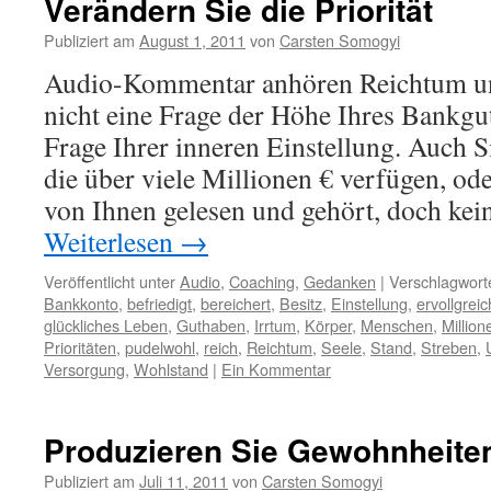
Verändern Sie die Priorität
Publiziert am
August 1, 2011
von
Carsten Somogyi
Audio-Kommentar anhören Reichtum u
nicht eine Frage der Höhe Ihres Bankgu
Frage Ihrer inneren Einstellung. Auch 
die über viele Millionen € verfügen, o
von Ihnen gelesen und gehört, doch kein
Weiterlesen
→
Veröffentlicht unter
Audio
,
Coaching
,
Gedanken
|
Verschlagworte
Bankkonto
,
befriedigt
,
bereichert
,
Besitz
,
Einstellung
,
ervollgreic
glückliches Leben
,
Guthaben
,
Irrtum
,
Körper
,
Menschen
,
Million
Prioritäten
,
pudelwohl
,
reich
,
Reichtum
,
Seele
,
Stand
,
Streben
,
Versorgung
,
Wohlstand
|
Ein Kommentar
Produzieren Sie Gewohnheite
Publiziert am
Juli 11, 2011
von
Carsten Somogyi