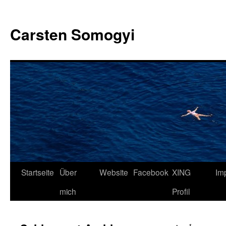
Carsten Somogyi
Zum
Startseite
Über
Website
Facebook
XING
Im
Inhalt
mich
Profil
springen