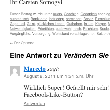
Ihr Carsten Somogyi
Dieser Beitrag wurde unter
Audio
,
Coaching
,
Gedanken
abgeleg
automatisch
,
Bankkonto
,
befriedigt
,
bereichert
,
Besitz
,
Einstellu
Gegenteil
,
Geist
,
glückliches Leben
,
Guthaben
,
Irrtum
,
Körper
,
M
Notwendigkeiten
,
Prioritäten
,
pudelwohl
,
reich
,
Reichtum
,
Seele
Vergängliche
,
Versorgung
,
Wohlstand
verschlagwortet. Setze e
←
Der Optimist
Eine Antwort zu
Verändern Sie 
Marcelo
sagt:
August 8, 2011 um 1:24 p.m. Uhr
Wirklich Super! Gefaellt mir sehr
Facebook-Like-Button?
Antworten