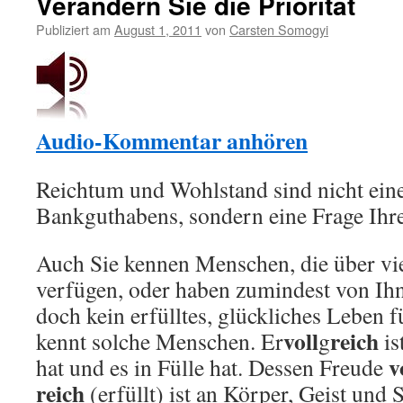
Verändern Sie die Priorität
Publiziert am
August 1, 2011
von
Carsten Somogyi
Audio-Kommentar anhören
Reichtum und Wohlstand sind nicht eine
Bankguthabens, sondern eine Frage Ihre
Auch Sie kennen Menschen, die über vie
verfügen, oder haben zumindest von Ihn
doch kein erfülltes, glückliches Leben 
voll
reich
kennt solche Menschen. Er
g
is
v
hat und es in Fülle hat. Dessen Freude
reich
(erfüllt) ist an Körper, Geist und 