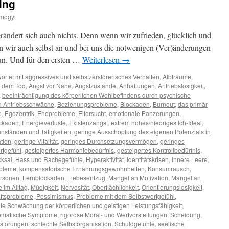
ing
mogyi
erändert sich auch nichts. Denn wenn wir zufrieden, glücklich und
en wir auch selbst an und bei uns die notwenigen (Ver)änderungen
tun. Und für den ersten …
Weiterlesen
→
ortet mit
aggressives und selbstzerstörerisches Verhalten
,
Albträume
,
r dem Tod
,
Angst vor Nähe
,
Angstzustände
,
Anhaftungen
,
Antriebslosigkeit
,
,
beeinträchtigung des körperlichen Wohlbefindens durch psychische
 Antriebsschwäche
,
Beziehungsprobleme
,
Blockaden
,
Burnout
,
das primär
n
,
Egozentrik
,
Eheprobleme
,
Eifersucht
,
emotionale Panzerungen
,
ckaden
,
Energieverluste
,
Existenzangst
,
extrem hohes/niedriges Ich-Ideal
,
nständen und Tätigkeiten
,
geringe Ausschöpfung des eigenen Potenzials in
tion
,
geringe Vitalität
,
geringes Durchsetzungsvermögen
,
geringes
rtgefühl
,
gesteigertes Harmoniebedürfnis
,
gesteigertes Kontrollbedürfnis
,
cksal
,
Hass und Rachegefühle
,
Hyperaktivität
,
Identitätskrisen
,
Innere Leere
,
bleme
,
kompensatorische Ernährungsgewohnheiten
,
Konsumrausch
,
ersonen
,
Lernblockaden
,
Liebesentzug
,
Mangel an Motivation
,
Mangel an
 im Alltag
,
Müdigkeit
,
Nervosität
,
Oberflächlichkeit
,
Orientierungslosigkeit
,
ftsprobleme
,
Pessimismus
,
Probleme mit dem Selbstwertgefühl
,
e Schwächung der körperlichen und geistigen Leistungsfähigkeit
,
omatische Symptome
,
rigorose Moral- und Wertvorstellungen
,
Scheidung
,
fstörungen
,
schlechte Selbstorganisation
,
Schuldgefühle
,
seelische