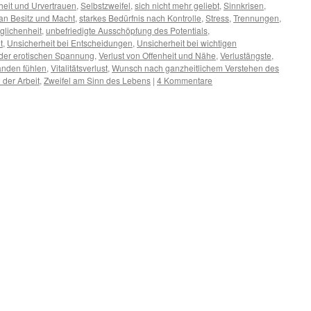
eit und Urvertrauen
,
Selbstzweifel
,
sich nicht mehr geliebt
,
Sinnkrisen
,
an Besitz und Macht
,
starkes Bedürfnis nach Kontrolle
,
Stress
,
Trennungen
,
lichenheit
,
unbefriedigte Ausschöpfung des Potentials
,
t
,
Unsicherheit bei Entscheidungen
,
Unsicherheit bei wichtigen
 der erotischen Spannung
,
Verlust von Offenheit und Nähe
,
Verlustängste
,
anden fühlen
,
Vitalitätsverlust
,
Wunsch nach ganzheitlichem Verstehen des
 der Arbeit
,
Zweifel am Sinn des Lebens
|
4 Kommentare