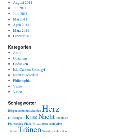
August 2011
Juli 2011
Juni 2011
Mai 2011
April 2011
März 2011
Februar 2011
Kategorien
Audio
Coaching
Gedanken
Ich, Carsten Somogyi
Nicht zugeordnet
Philosophie
Video
Video
Schlagwörter
Herz
Bürgerinnen
entscheiden
Nacht
Krise
Hilflosigkeit
Phantasie
Philosophie
Pläne
Privatleben
subjektive
Tränen
Thema
Wunden
zufrieden