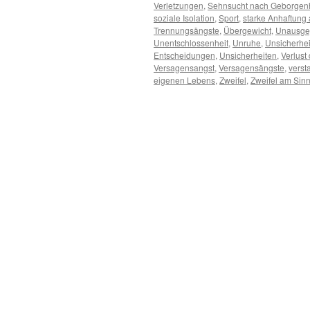
Verletzungen
,
Sehnsucht nach Geborgenh
soziale Isolation
,
Sport
,
starke Anhaftung 
Trennungsängste
,
Übergewicht
,
Unausgeg
Unentschlossenheit
,
Unruhe
,
Unsicherhei
Entscheidungen
,
Unsicherheiten
,
Verlust
Versagensangst
,
Versagensängste
,
verst
eigenen Lebens
,
Zweifel
,
Zweifel am Sinn