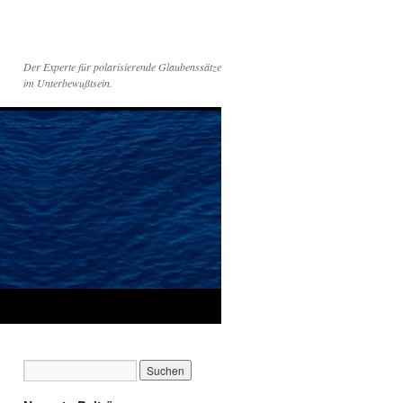
Der Experte für polarisierende Glaubenssätze
im Unterbewußtsein.