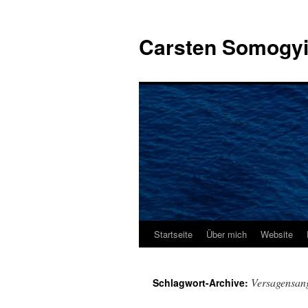
Carsten Somogy
Startseite
Über mich
Website
Zum
Inhalt
Versagensan
Schlagwort-Archive:
springen