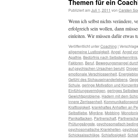
Themen für ein Coach
Publiziert am
Juli 1, 2011
von
Carsten So
Wenn ich selbst nichts verändere, v
erfolgreich sein wollen, dann müss
einleiten. Wir müssen dafür etwas 
Veröffentlicht unter
Coaching
|
Verschlagw
allgemeine Lustlosigkeit
,
Angst
,
Angst vo
Apathie
,
Bedürfnis nach Selbsterkenntnis
Faktoren
,
Beruf
,
Bewegungsmangel durch
auf psychischen Ursachen beruht
,
Droge
emotionale Verschlossenheit
,
Energieblo
Gefühl des Sichauseinanderlebens
,
Gege
Schule
,
geringe Motivation und Konzentra
Einfühlungsvermögen
,
geringes Selbstwe
Gewichtsprobleme
,
Hadern mit dem Schi
innere Zerrissenheit
,
Kommunikationspro
Kraftlosigkeit
,
krankhaftes Anhaften an P
Selbstliebe
,
Migräne
,
Mobbing
,
Monotonie
Panikattacken
,
Partnerschaft
,
Partnerscha
Prüfungsängste
,
psychosomatisch bedingt
psychosomatische Krankheiten
,
psychos
Schicksalsschläge
,
Schlaflosigkeit
,
Schla