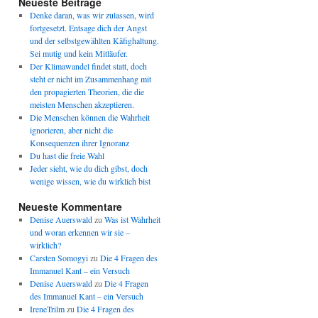
Neueste Beiträge
Denke daran, was wir zulassen, wird
fortgesetzt. Entsage dich der Angst
und der selbstgewählten Käfighaltung.
Sei mutig und kein Mitläufer.
Der Klimawandel findet statt, doch
steht er nicht im Zusammenhang mit
den propagierten Theorien, die die
meisten Menschen akzeptieren.
Die Menschen können die Wahrheit
ignorieren, aber nicht die
Konsequenzen ihrer Ignoranz
Du hast die freie Wahl
Jeder sieht, wie du dich gibst, doch
wenige wissen, wie du wirklich bist
Neueste Kommentare
Denise Auerswald
zu
Was ist Wahrheit
und woran erkennen wir sie –
wirklich?
Carsten Somogyi
zu
Die 4 Fragen des
Immanuel Kant – ein Versuch
Denise Auerswald
zu
Die 4 Fragen
des Immanuel Kant – ein Versuch
IreneTrilm
zu
Die 4 Fragen des