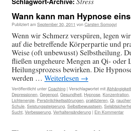
Stress
Schlagwort-Archive:
Wann kann man Hypnose eins
Publiziert am
September 30, 2011
von
Carsten Somogyi
Wenn wir Schmerz verspüren, legen wir 
auf die betreffende Körperpartie und pra
Weise (oft unbewusst) Selbstheilung. 
fließen ungeheure Mengen an Qi- oder L
Heilungsprozess bewirken. Die Hypnose
werden …
Weiterlesen
→
Veröffentlicht unter
Coaching
|
Verschlagwortet mit
Abhängigkeit
Depressionen
,
Gegenpol
,
Gesundheit
,
Hypnose
,
Konzentration
,
Lichtenergie
,
Persönlichkeitsstörungen
,
praktizieren
,
Qi
,
rauche
Schule
,
Seistungssteigerung
,
Selbstbewusstsein
,
Selsbtsicherhe
Sucht
,
Verbesserung
,
Verhaltensänderung
|
Ein Kommentar