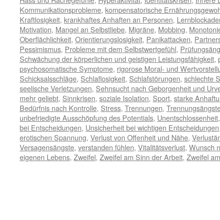
Kommunikationsprobleme
,
kompensatorische Ernährungsgewoh
Kraftlosigkeit
,
krankhaftes Anhaften an Personen
,
Lernblockade
Motivation
,
Mangel an Selbstliebe
,
Migräne
,
Mobbing
,
Monotonie
Oberflächlichkeit
,
Orientierungslosigkeit
,
Panikattacken
,
Partner
Pessimismus
,
Probleme mit dem Selbstwertgefühl
,
Prüfungsäng
Schwächung der körperlichen und geistigen Leistungsfähigkeit
,
psychosomatische Symptome
,
rigorose Moral- und Wertvorstel
Schicksalsschläge
,
Schlaflosigkeit
,
Schlafstörungen
,
schlechte S
seelische Verletzungen
,
Sehnsucht nach Geborgenheit und Urve
mehr geliebt
,
Sinnkrisen
,
soziale Isolation
,
Sport
,
starke Anhaft
Bedürfnis nach Kontrolle
,
Stress
,
Trennungen
,
Trennungsängst
unbefriedigte Ausschöpfung des Potentials
,
Unentschlossenheit
bei Entscheidungen
,
Unsicherheit bei wichtigen Entscheidungen
erotischen Spannung
,
Verlust von Offenheit und Nähe
,
Verlustä
Versagensängste
,
verstanden fühlen
,
Vitalitätsverlust
,
Wunsch n
eigenen Lebens
,
Zweifel
,
Zweifel am Sinn der Arbeit
,
Zweifel a