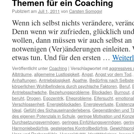
Themen für ein Coaching
Publiziert am
Juli 1, 2011
von
Carsten Somogyi
Wenn ich selbst nichts verändere, veränd
Denn wenn wir zufrieden, glücklich und
wollen, dann müssen wir auch selbst an 
notwenigen (Ver)änderungen einleiten.
etwas tun. Und für den ersten …
Weiter
Veröffentlicht unter
Coaching
|
Verschlagwortet mit
aggressives 
Albträume
,
allgemeine Lustlosigkeit
,
Angst
,
Angst vor dem Tod
,
Anhaftungen
,
Antriebslosigkeit
,
Apathie
,
Bedürfnis nach Selbste
körperlichen Wohlbefindens durch psychische Faktoren
,
Beruf
,
Antriebsschwäche
,
Beziehungsprobleme
,
Blockaden
,
Burnout
,
d
beruht
,
Drogen
,
Egozentrik
,
Eheprobleme
,
Eifersucht
,
emotiona
Verschlossenheit
,
Energieblockaden
,
Energieverluste
,
Existenz
Ideal
,
Gefühl des Sichauseinanderlebens
,
Gegenständen und Tä
des eigenen Potenzials in Schule
,
geringe Motivation und Konze
Durchsetzungsvermögen
,
geringes Einfühlungsvermögen
,
gerin
Harmoniebedürfnis
,
gesteigertes Kontrollbedürfnis
,
Gewichtspr
Hass und Rachegefühle
,
Hyperaktivität
,
Identitätskrisen
,
Innere 