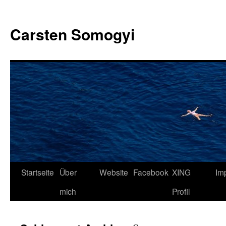
Carsten Somogyi
Zum
Startseite
Über
Website
Facebook
XING
Im
Inhalt
mich
Profil
springen