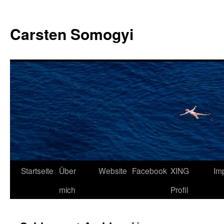
Carsten Somogyi
Zum
Startseite
Über
Website
Facebook
XING
Im
Inhalt
mich
Profil
springen