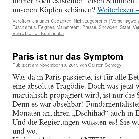
immer noch existenten leisen Stimmen 
unseren Köpfen schämen?
Weiterlesen
Veröffentlicht unter
Gedanken
,
Nicht zugeordnet
|
Verschlagwort
Faschismus
,
Feigheit
,
Mainstream
,
Presse
,
Snowden
,
Staat
,
Ver
Schreib einen Kommentar
Paris ist nur das Symptom
Publiziert am
November 18, 2015
von
Carsten Somogyi
Was da in Paris passierte, ist für alle Be
eine absolute Tragödie. Doch was jetzt 
martialisch propagiert wird, ist nur 
Denn es war absehbar! Fundamentaliste
Monaten an, ihren „Dschihad“ auch in 
Und die Regierungen wussten es! Sie w
und wo.