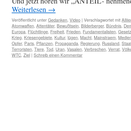
Und jetzt hören wir „ANTEIL- nehme
Weiterlesen
→
Veröffentlicht unter
Gedanken
,
Video
|
Verschlagwortet mit
Alliie
Atomwaffen
,
Attentäter
,
Bewußtsein
,
Bilderberger
,
Bündnis
,
Dem
Europa
,
Flüchtlinge
,
Freiheit
,
Frieden
,
Fundamentalisten
,
Geset
Krieg
,
Kriesengebiete
,
Kultur
,
lügen
,
Macht
,
Mainstraem
,
Medie
Opfer
,
Paris
,
Pflanzen
,
Propaganda
,
Regierung
,
Russland
,
Staa
Terroristen
,
Tiere
,
Tod
,
Uran
,
Vasalen
,
Verbrechen
,
Verrat
,
Völk
WTC
,
Ziel
|
Schreib einen Kommentar