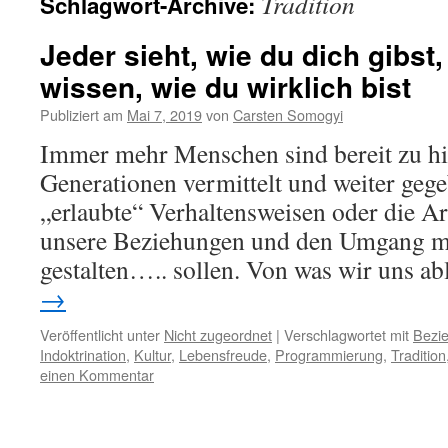
Tradition
Schlagwort-Archive:
Jeder sieht, wie du dich gibst
wissen, wie du wirklich bist
Publiziert am
Mai 7, 2019
von
Carsten Somogyi
Immer mehr Menschen sind bereit zu hin
Generationen vermittelt und weiter geg
„erlaubte“ Verhaltensweisen oder die Ar
unsere Beziehungen und den Umgang mi
gestalten….. sollen. Von was wir uns 
→
Veröffentlicht unter
Nicht zugeordnet
|
Verschlagwortet mit
Bezi
Indoktrination
,
Kultur
,
Lebensfreude
,
Programmierung
,
Tradition
einen Kommentar