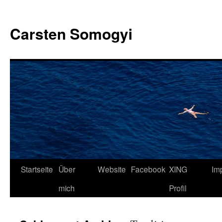
Carsten Somogyi
Zum
Startseite
Über
Website
Facebook
XING
Im
Inhalt
mich
Profil
springen