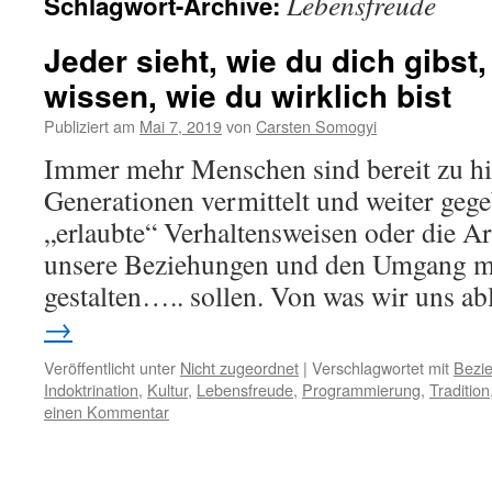
Lebensfreude
Schlagwort-Archive:
Jeder sieht, wie du dich gibst
wissen, wie du wirklich bist
Publiziert am
Mai 7, 2019
von
Carsten Somogyi
Immer mehr Menschen sind bereit zu hin
Generationen vermittelt und weiter geg
„erlaubte“ Verhaltensweisen oder die Ar
unsere Beziehungen und den Umgang mi
gestalten….. sollen. Von was wir uns 
→
Veröffentlicht unter
Nicht zugeordnet
|
Verschlagwortet mit
Bezi
Indoktrination
,
Kultur
,
Lebensfreude
,
Programmierung
,
Tradition
einen Kommentar