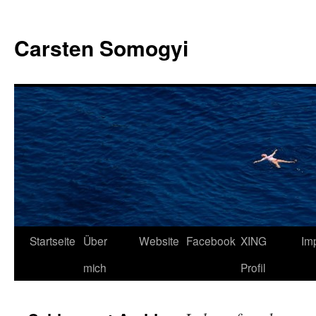
Carsten Somogyi
Zum
Startseite
Über
Website
Facebook
XING
Im
Inhalt
mich
Profil
springen