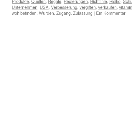
Produkte
,
Quellen
,
Regale
,
Regierungen
,
Richtlinie
,
Risiko
,
Schu
Unternehmen
,
USA
,
Verbesserung
,
vergiften
,
verkaufen
,
vitami
wohlbefinden
,
Würden
,
Zugang
,
Zulassung
|
Ein Kommentar