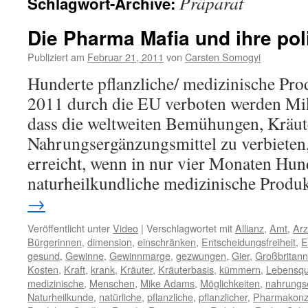
Präparat
Schlagwort-Archive:
Die Pharma Mafia und ihre pol
Publiziert am
Februar 21, 2011
von
Carsten Somogyi
Hunderte pflanzliche/ medizinische Pro
2011 durch die EU verboten werden Mi
dass die weltweiten Bemühungen, Kräut
Nahrungsergänzungsmittel zu verbieten
erreicht, wenn in nur vier Monaten Hun
naturheilkundliche medizinische Produ
→
Veröffentlicht unter
Video
|
Verschlagwortet mit
Allianz
,
Amt
,
Arz
Bürgerinnen
,
dimension
,
einschränken
,
Entscheidungsfreiheit
,
E
gesund
,
Gewinne
,
Gewinnmarge
,
gezwungen
,
Gier
,
Großbritann
Kosten
,
Kraft
,
krank
,
Kräuter
,
Kräuterbasis
,
kümmern
,
Lebensqua
medizinische
,
Menschen
,
Mike Adams
,
Möglichkeiten
,
nahrungs
Naturheilkunde
,
natürliche
,
pflanzliche
,
pflanzlicher
,
Pharmakonz