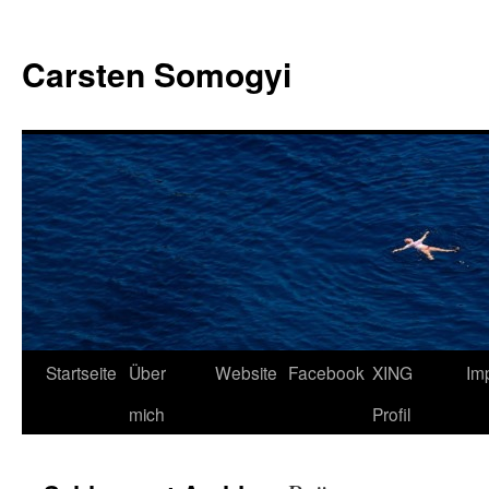
Carsten Somogyi
Zum
Startseite
Über
Website
Facebook
XING
Im
Inhalt
mich
Profil
springen