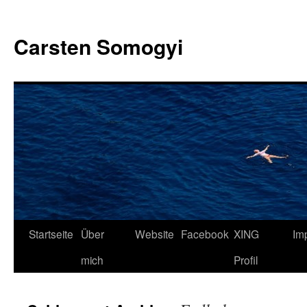
Carsten Somogyi
Zum
Startseite
Über
Website
Facebook
XING
Im
Inhalt
mich
Profil
springen