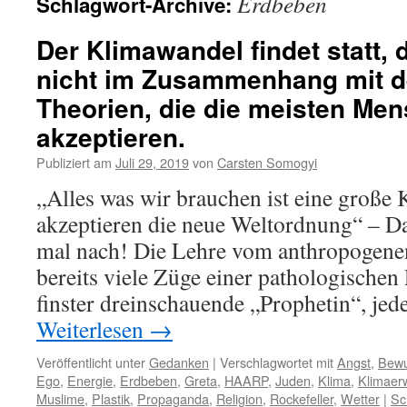
Erdbeben
Schlagwort-Archive:
Der Klimawandel findet statt, 
nicht im Zusammenhang mit d
Theorien, die die meisten Me
akzeptieren.
Publiziert am
Juli 29, 2019
von
Carsten Somogyi
„Alles was wir brauchen ist eine große 
akzeptieren die neue Weltordnung“ – D
mal nach! Die Lehre vom anthropogene
bereits viele Züge einer pathologischen 
finster dreinschauende „Prophetin“, j
Weiterlesen
→
Veröffentlicht unter
Gedanken
|
Verschlagwortet mit
Angst
,
Bewu
Ego
,
Energie
,
Erdbeben
,
Greta
,
HAARP
,
Juden
,
Klima
,
Klimaer
Muslime
,
Plastik
,
Propaganda
,
Religion
,
Rockefeller
,
Wetter
|
Sc