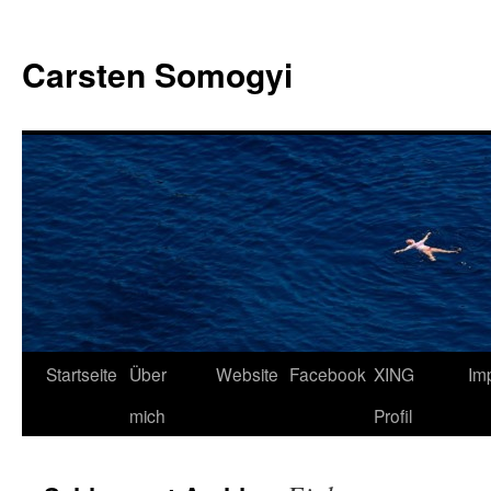
Carsten Somogyi
Zum
Startseite
Über
Website
Facebook
XING
Im
Inhalt
mich
Profil
springen