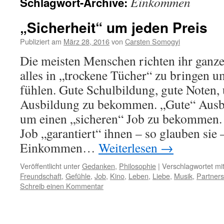
Einkommen
Schlagwort-Archive:
„Sicherheit“ um jeden Preis
Publiziert am
März 28, 2016
von
Carsten Somogyi
Die meisten Menschen richten ihr ganze
alles in „trockene Tücher“ zu bringen u
fühlen. Gute Schulbildung, gute Noten,
Ausbildung zu bekommen. „Gute“ Ausbi
um einen „sicheren“ Job zu bekommen. 
Job „garantiert“ ihnen – so glauben sie 
Einkommen…
Weiterlesen
→
Veröffentlicht unter
Gedanken
,
Philosophie
|
Verschlagwortet mi
Freundschaft
,
Gefühle
,
Job
,
Kino
,
Leben
,
Liebe
,
Musik
,
Partners
Schreib einen Kommentar