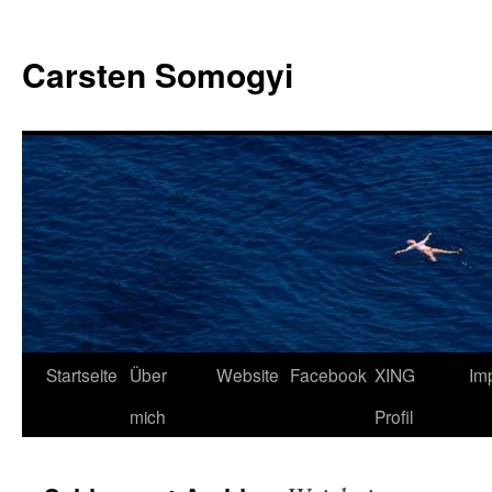
Carsten Somogyi
Zum
Startseite
Über
Website
Facebook
XING
Im
Inhalt
mich
Profil
springen