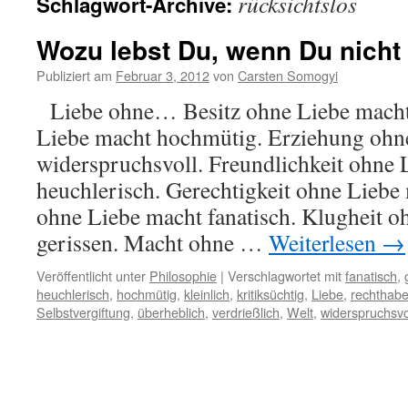
rücksichtslos
Schlagwort-Archive:
Wozu lebst Du, wenn Du nicht
Publiziert am
Februar 3, 2012
von
Carsten Somogyi
Liebe ohne… Besitz ohne Liebe macht 
Liebe macht hochmütig. Erziehung ohn
widerspruchsvoll. Freundlichkeit ohne 
heuchlerisch. Gerechtigkeit ohne Liebe
ohne Liebe macht fanatisch. Klugheit o
gerissen. Macht ohne …
Weiterlesen
→
Veröffentlicht unter
Philosophie
|
Verschlagwortet mit
fanatisch
,
heuchlerisch
,
hochmütig
,
kleinlich
,
kritiksüchtig
,
Liebe
,
rechthabe
Selbstvergiftung
,
überheblich
,
verdrießlich
,
Welt
,
widerspruchsvo