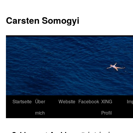
Carsten Somogyi
Zum
Startseite
Über
Website
Facebook
XING
Im
Inhalt
mich
Profil
springen