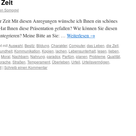
Zeit
en Somogyi
r Zeit Mit diesen Anregungen wünsche ich Ihnen ein schönes
at Ihnen diese Präsentation gefallen? Wie können Sie diesen
 integrieren? Meine Bitte an Sie: …
Weiterlesen
→
t mit
Auswahl
,
Besitz
,
Bildung
,
Charakter
,
Computer
,
das Leben
,
die Zeit
,
undheit
,
Kommunikation
,
Kopien
,
lachen
,
Lebensunterhalt
,
lesen
,
lieben
,
,
Moral
,
Nachbarn
,
Nahrung
,
paradox
,
Parfüm
,
planen
,
Probleme
,
Qualität
,
prache
,
Straßen
,
Temperament
,
Überleben
,
Urteil
,
Urteilsvermögen
,
t
|
Schreib einen Kommentar