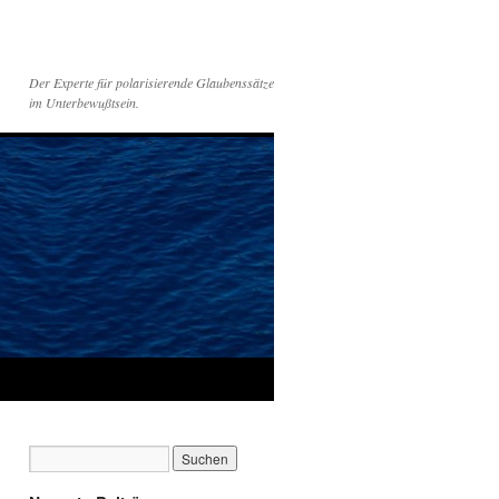
Der Experte für polarisierende Glaubenssätze
im Unterbewußtsein.