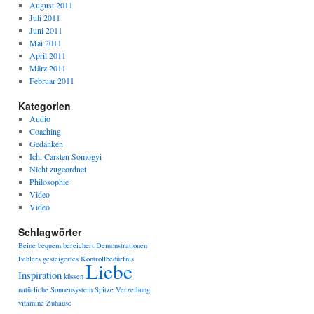
August 2011
Juli 2011
Juni 2011
Mai 2011
April 2011
März 2011
Februar 2011
Kategorien
Audio
Coaching
Gedanken
Ich, Carsten Somogyi
Nicht zugeordnet
Philosophie
Video
Video
Schlagwörter
Beine
bequem
bereichert
Demonstrationen
Fehlers
gesteigertes Kontrollbedürfnis
Liebe
Inspiration
küssen
natürliche
Sonnensystem
Spitze
Verzeihung
vitamine
Zuhause