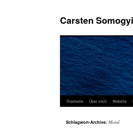
Carsten Somogy
Startseite
Über mich
Website
Zum
Inhalt
Mond
Schlagwort-Archive:
springen