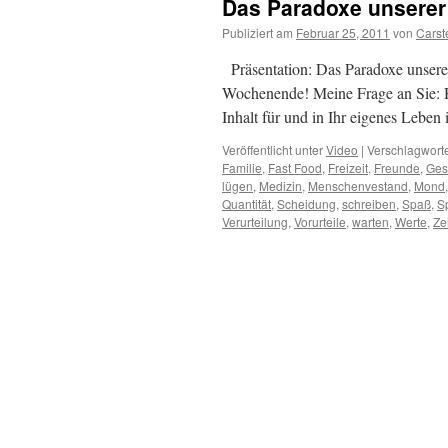
Das Paradoxe unserer 
Publiziert am
Februar 25, 2011
von
Carst
Präsentation: Das Paradoxe unsere
Wochenende! Meine Frage an Sie: H
Inhalt für und in Ihr eigenes Leben
Veröffentlicht unter
Video
|
Verschlagworte
Familie
,
Fast Food
,
Freizeit
,
Freunde
,
Ges
lügen
,
Medizin
,
Menschenvestand
,
Mond
Quantität
,
Scheidung
,
schreiben
,
Spaß
,
S
Verurteilung
,
Vorurteile
,
warten
,
Werte
,
Zei