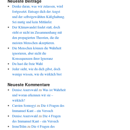
Neueste Beiträge
Denke daran, was wir zulassen, wird
fortgesetzt. Entsage dich der Angst
und der selbstgewählten Käfighaltung.
Sei mutig und kein Mitläufer.
Der Klimawandel findet statt, doch
steht er nicht im Zusammenhang mit
den propagierten Theorien, die die
meisten Menschen akzeptieren.
Die Menschen können die Wahrheit
ignorieren, aber nicht die
Konsequenzen ihrer Ignoranz
Du hast die freie Wahl
Jeder sieht, wie du dich gibst, doch
wenige wissen, wie du wirklich bist
Neueste Kommentare
Denise Auerswald
zu
Was ist Wahrheit
und woran erkennen wir sie –
wirklich?
Carsten Somogyi
zu
Die 4 Fragen des
Immanuel Kant – ein Versuch
Denise Auerswald
zu
Die 4 Fragen
des Immanuel Kant – ein Versuch
IreneTrilm
zu
Die 4 Fragen des