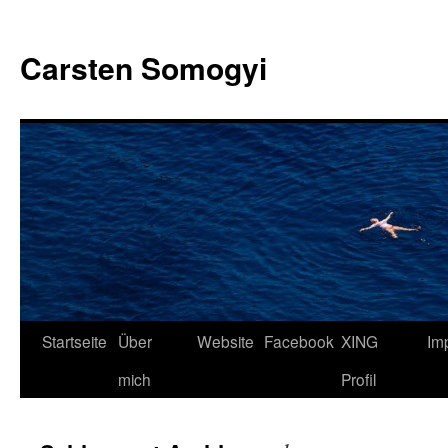
Carsten Somogyi
Zum
Startseite
Über
Website
Facebook
XING
Im
Inhalt
mich
Profil
springen