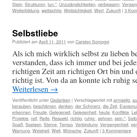
Stein
,
Strukturen
,
tun."
,
Unzulänglichkeiten
,
verbessern
,
Vergan
Weiterbildung
,
weitsichtig
,
Weitsichtigkeit
,
Wert
,
Zukunft
|
3 Kom
Selbstliebe
Publiziert am
April 11, 2011
von
Carsten Somogyi
Als ich mich wirklich selbst zu lieben b
verstanden, dass ich immer und bei jede
richtigen Zeit am richtigen Ort bin und 
richtig ist. Von da an konnte ich ruhig 
Weiterlesen
→
Veröffentlicht unter
Gedanken
|
Verschlagwortet mit
armselig
,
au
berauben
,
beschämen
,
denken
,
der Schmerz
,
die Zeit
,
Egoismu
erkennen
,
Freude
,
Gelegeneit
,
Gelegenheit
,
heute
,
Konflikte
,
Le
Projekte
,
reif
,
Reife
,
Respekt
,
richtig
,
ruhig:
,
sehnen
,
sein."
,
Selb
Spaß
,
Speisen
,
Sterne
,
Tempo
,
Verbindung
,
Vergangenheit
,
ve
Warnung
,
Weisheit
,
Welt
,
Wünsche
,
Zukunft
|
3 Kommentare