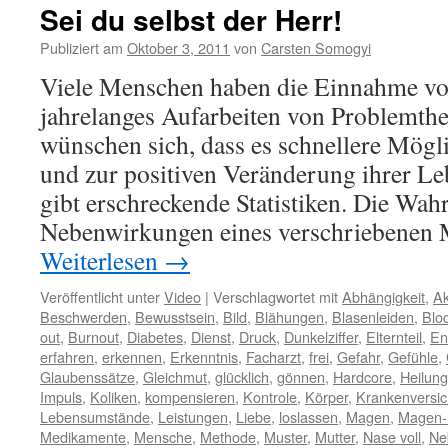
Sei du selbst der Herr!
Publiziert am
Oktober 3, 2011
von
Carsten Somogyi
Viele Menschen haben die Einnahme v
jahrelanges Aufarbeiten von Problemth
wünschen sich, dass es schnellere Mögl
und zur positiven Veränderung ihrer Le
gibt erschreckende Statistiken. Die Wahr
Nebenwirkungen eines verschriebenen
Weiterlesen
→
Veröffentlicht unter
Video
|
Verschlagwortet mit
Abhängigkeit
,
A
Beschwerden
,
Bewusstsein
,
Bild
,
Blähungen
,
Blasenleiden
,
Blo
out
,
Burnout
,
Diabetes
,
Dienst
,
Druck
,
Dunkelziffer
,
Elternteil
,
En
erfahren
,
erkennen
,
Erkenntnis
,
Facharzt
,
frei
,
Gefahr
,
Gefühle
,
Glaubenssätze
,
Gleichmut
,
glücklich
,
gönnen
,
Hardcore
,
Heilung
Impuls
,
Koliken
,
kompensieren
,
Kontrole
,
Körper
,
Krankenversi
Lebensumstände
,
Leistungen
,
Liebe
,
loslassen
,
Magen
,
Magen-
Medikamente
,
Mensche
,
Methode
,
Muster
,
Mutter
,
Nase voll
,
Ne