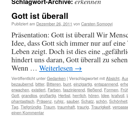
erkennen
Schlagwort-Archive:
Gott ist überall
Publiziert am
Dezember 26, 2011
von
Carsten Somogyi
Präsentation: Gott ist überall Wir Mens
Idee, dass Gott sich immer nur auf eine
Leben zeigt. Doch ist dies eine „gefährl
hindert uns daran, Gott überall zu sehe
Wenn …
Weiterlesen
→
Veröffentlicht unter
Gedanken
|
Verschlagwortet mit
Absicht
,
Au
bezaubernd
,
bitter
,
Bitteren
,
bunt
,
einzigartig
,
entspannend
,
erh
erwachen
,
existiert
,
Farben
,
faszinierend
,
fließend
,
Formen
,
Früh
Gott
,
grandios
,
großartig
,
Herbst
,
herrlich
,
hören
,
Idee
,
krafvoll
,
phantastisch
,
Präsenz
,
ruhig:
,
sauber
,
Schatz
,
schön
,
Schönheit
Tag
,
Tiefgründig
,
Traum
,
traumhaft
,
traurig
,
Traurigkeit
,
verpass
einen Kommentar