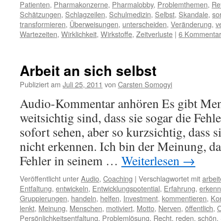
Patienten
,
Pharmakonzerne
,
Pharmalobby
,
Problemthemen
,
Re
Schätzungen
,
Schlagzeilen
,
Schulmedizin
,
Selbst
,
Skandale
,
so
transformieren
,
Überweisungen
,
unterscheiden
,
Veränderung
,
v
Wartezeiten
,
Wirklichkeit
,
Wirkstoffe
,
Zeitverluste
|
6 Kommenta
Arbeit an sich selbst
Publiziert am
Juli 25, 2011
von
Carsten Somogyi
Audio-Kommentar anhören Es gibt Mens
weitsichtig sind, dass sie sogar die Feh
sofort sehen, aber so kurzsichtig, dass s
nicht erkennen. Ich bin der Meinung, da
Fehler in seinem …
Weiterlesen
→
Veröffentlicht unter
Audio
,
Coaching
|
Verschlagwortet mit
arbei
Entfaltung
,
entwickeln
,
Entwicklungspotential
,
Erfahrung
,
erken
Gruppierungen
,
handeln
,
helfen
,
Investment
,
kommentieren
,
Ko
lenkt
,
Meinung
,
Menschen
,
motiviert
,
Motto
,
Nerven
,
öffentlich
,
O
Persönlichkeitsentfaltung
,
Problemlösung
,
Recht
,
reden
,
schön
,