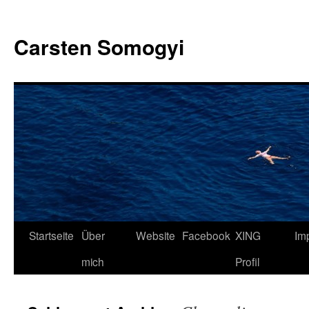
Carsten Somogyi
Zum
Startseite
Über
Website
Facebook
XING
Im
Inhalt
mich
Profil
springen